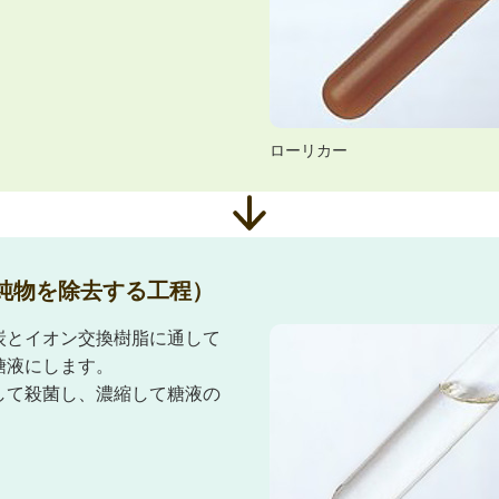
ローリカー
純物を除去する工程）
炭とイオン交換樹脂に通して
糖液にします。
して殺菌し、濃縮して糖液の