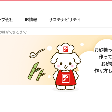
ープ会社
IR情報
サステナビリティ
砂糖ができるまで
お砂糖
作っ
お砂
作り方