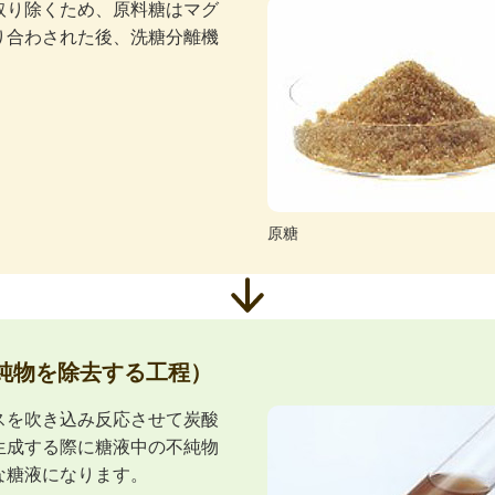
取り除くため、原料糖はマグ
り合わされた後、洗糖分離機
。
原糖
純物を除去する工程）
スを吹き込み反応させて炭酸
生成する際に糖液中の不純物
な糖液になります。