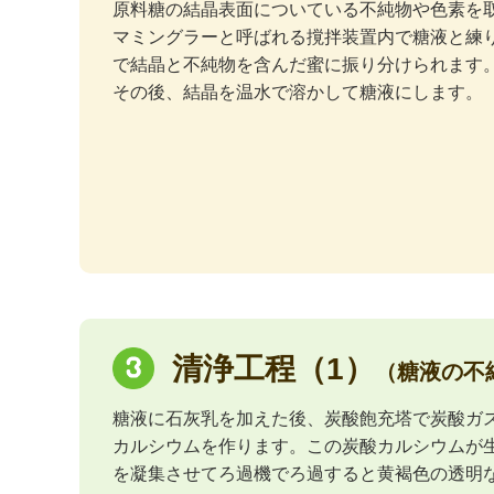
原料糖の結晶表面についている不純物や色素を
マミングラーと呼ばれる撹拌装置内で糖液と練
で結晶と不純物を含んだ蜜に振り分けられます
その後、結晶を温水で溶かして糖液にします。
清浄工程（1）
（糖液の不
糖液に石灰乳を加えた後、炭酸飽充塔で炭酸ガ
カルシウムを作ります。この炭酸カルシウムが
を凝集させてろ過機でろ過すると黄褐色の透明