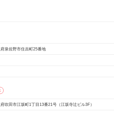
大阪府泉佐野市住吉町25番地
社
 大阪府吹田市江坂町1丁目13番21号（江坂寺辻ビル3F）