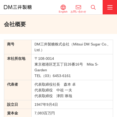
English
お問い合わせ
会社概要
商号
DM三井製糖株式会社（Mitsui DM Sugar Co.,
Ltd.）
本社所在地
〒108-0014
東京都港区芝五丁目26番16号 Mita S-
Garden
TEL
（03）6453-6161
代表者
代表取締役社長 森本 卓
代表取締役 中祖 一夫
代表取締役 津田 琢哉
設立日
1947年9月4日
資本金
7,083百万円