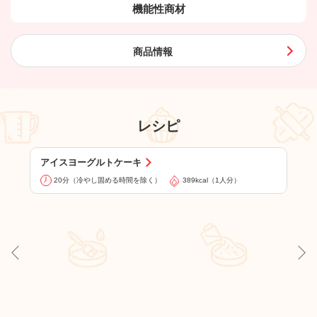
機能性商材
商品情報
レシピ
新着レシピ
季
アイスヨーグルトケーキ
こは
20分（冷やし固める時間を除く）
389kcal（1人分）