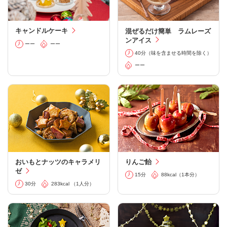
キャンドルケーキ
混ぜるだけ簡単 ラムレーズ
ンアイス
ーー
ーー
40分（味を含ませる時間を除く）
ーー
おいもとナッツのキャラメリ
りんご飴
ゼ
15分
88kcal（1本分）
30分
283kcal （1人分）