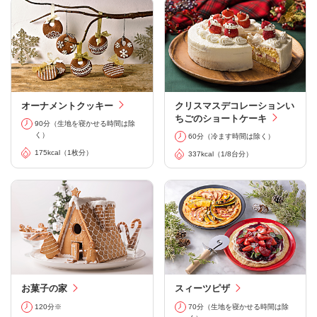
オーナメントクッキー
クリスマスデコレーションい
ちごのショートケーキ
90分（生地を寝かせる時間は除
く）
60分（冷ます時間は除く）
175kcal（1枚分）
337kcal（1/8台分）
お菓子の家
スィーツピザ
120分※
70分（生地を寝かせる時間は除