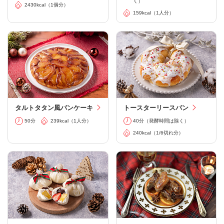
く）
2430kcal（1個分）
159kcal（1人分）
タルトタタン風パンケーキ
トースターリースパン
50分
239kcal（1人分）
40分（発酵時間は除く）
240kcal（1/6切れ分）