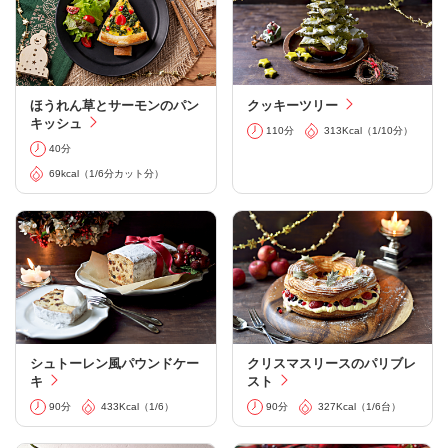
クッキーツリー
ほうれん草とサーモンのパン
キッシュ
110分
313Kcal（1/10分）
40分
69kcal（1/6分カット分）
シュトーレン風パウンドケー
クリスマスリースのパリブレ
キ
スト
90分
433Kcal（1/6）
90分
327Kcal（1/6台）