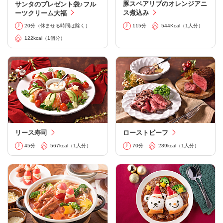
豚スペアリブのオレンジアニ
サンタのプレゼント袋♪フル
ス煮込み
ーツクリーム大福
115分
544Kcal（1人分）
20分（休ませる時間は除く）
122kcal（1個分）
リース寿司
ローストビーフ
45分
567kcal（1人分）
70分
289kcal（1人分）